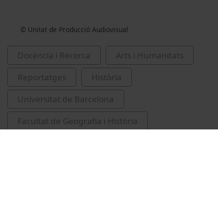
© Unitat de Producció Audiovisual
Docència i Recerca
Arts i Humanitats
Reportatges
Història
Universitat de Barcelona
Facultat de Geografia i Història
Fullola i Pericot, Josep M. (Josep Maria), 1953-
Casassas, Jordi, 1948-
Gracia Alonso, Francisco, 1960-