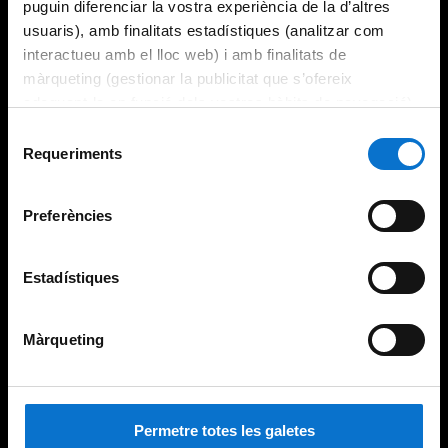
puguin diferenciar la vostra experiència de la d’altres
usuaris), amb finalitats estadístiques (analitzar com
interactueu amb el lloc web) i amb finalitats de
màrqueting (gestionar la publicitat que s’ofereix
adequant-la en funció dels vostres hàbits de navegació).
Per obtenir més informació sobre les galetes podeu
Selecció
consultar la
Política de galetes del lloc web de la
Requeriments
de
Universitat de Barcelona
.
consentiment
Preferències
Estadístiques
Màrqueting
Permetre totes les galetes