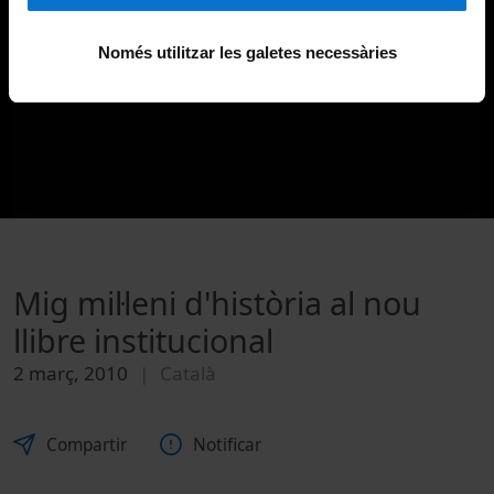
Només utilitzar les galetes necessàries
Mig mil·leni d'història al nou
llibre institucional
2 març, 2010
Català
Compartir
Notificar