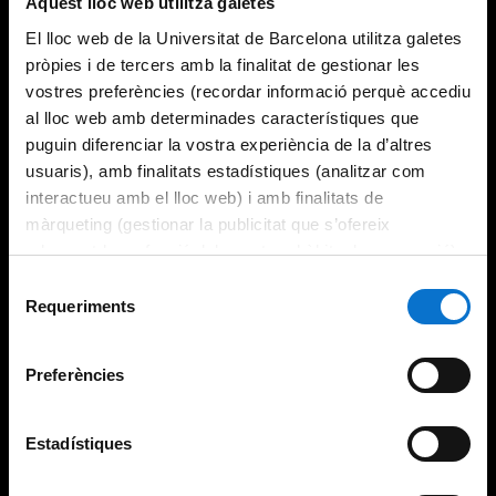
Aquest lloc web utilitza galetes
El lloc web de la Universitat de Barcelona utilitza galetes
pròpies i de tercers amb la finalitat de gestionar les
vostres preferències (recordar informació perquè accediu
al lloc web amb determinades característiques que
puguin diferenciar la vostra experiència de la d’altres
usuaris), amb finalitats estadístiques (analitzar com
interactueu amb el lloc web) i amb finalitats de
màrqueting (gestionar la publicitat que s’ofereix
adequant-la en funció dels vostres hàbits de navegació).
Per obtenir més informació sobre les galetes podeu
Selecció
consultar la
Política de galetes del lloc web de la
Requeriments
de
Universitat de Barcelona
.
consentiment
Preferències
Estadístiques