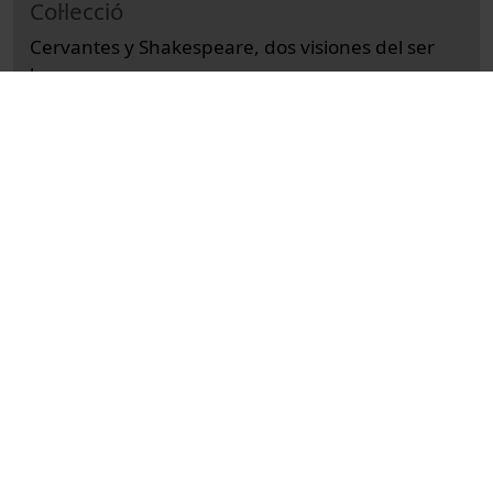
Col·lecció
Cervantes y Shakespeare, dos visiones del ser
humano
Cultural
Arts i Humanitats
Actes
Filologia
Universitat de Barcelona
Achotegui Loizate, Joseba
Micó, Josep Maria
Jaume, Andreu
preguntes i respostes
debats