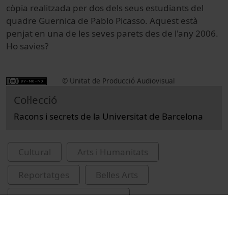
còpia realitzada per dos dels seus estudiants del
quadre Guernica de Pablo Picasso. Aquest està
penjat en una de les seves parets des de l'any 2006.
Ho savies?
© Unitat de Producció Audiovisual
Col·lecció
Racons i secrets de la Universitat de Barcelona
Cultural
Arts i Humanitats
Reportatges
Belles Arts
Universitat de Barcelona
Facultat de Belles Arts