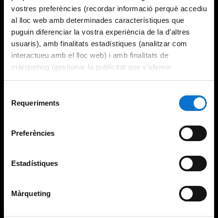
vostres preferències (recordar informació perquè accediu
al lloc web amb determinades característiques que
puguin diferenciar la vostra experiència de la d’altres
usuaris), amb finalitats estadístiques (analitzar com
interactueu amb el lloc web) i amb finalitats de
màrqueting (gestionar la publicitat que s’ofereix
adequant-la en funció dels vostres hàbits de navegació).
Per obtenir més informació sobre les galetes podeu
Selecció
consultar la
Política de galetes del lloc web de la
Requeriments
de
Universitat de Barcelona
.
consentiment
Preferències
Estadístiques
Màrqueting