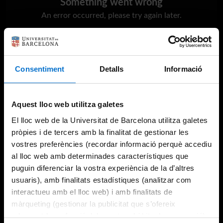
Something went wrong
An error occurred, please try again later.
Try again
Consentiment
Detalls
Informació
Aquest lloc web utilitza galetes
El lloc web de la Universitat de Barcelona utilitza galetes
pròpies i de tercers amb la finalitat de gestionar les
vostres preferències (recordar informació perquè accediu
al lloc web amb determinades característiques que
puguin diferenciar la vostra experiència de la d’altres
usuaris), amb finalitats estadístiques (analitzar com
interactueu amb el lloc web) i amb finalitats de
màrqueting (gestionar la publicitat que s’ofereix
adequant-la en funció dels vostres hàbits de navegació).