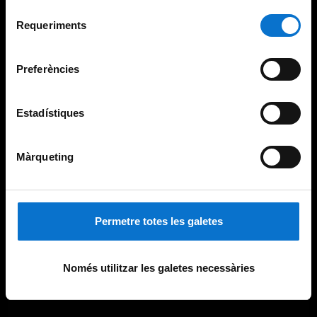
Per obtenir més informació sobre les galetes podeu
Selecció
consultar la
Política de galetes del lloc web de la
Requeriments
de
Universitat de Barcelona
.
consentiment
Preferències
Estadístiques
Màrqueting
Permetre totes les galetes
Només utilitzar les galetes necessàries