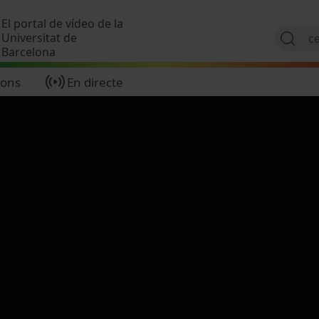
Vés al contingut
El portal de vídeo de la
Universitat de
Barcelona
ions
En directe