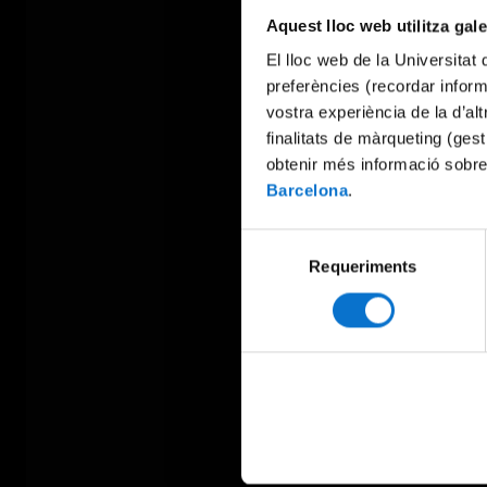
Aquest lloc web utilitza gal
El lloc web de la Universitat 
preferències (recordar infor
vostra experiència de la d’al
finalitats de màrqueting (gest
obtenir més informació sobre
Barcelona
.
Selecció
Requeriments
de
consentiment