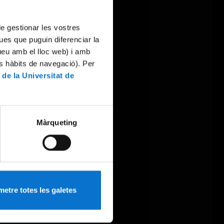
 de gestionar les vostres
ues que puguin diferenciar la
tueu amb el lloc web) i amb
es hàbits de navegació). Per
 de la Universitat de
Màrqueting
etre totes les galetes