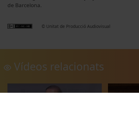
de Barcelona.
© Unitat de Producció Audiovisual
Vídeos relacionats