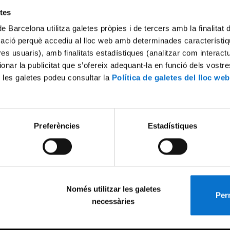
etes
de Barcelona utilitza galetes pròpies i de tercers amb la finalitat
mació perquè accediu al lloc web amb determinades característiq
tres usuaris), amb finalitats estadístiques (analitzar com interac
ionar la publicitat que s’ofereix adequant-la en funció dels vostr
 les galetes podeu consultar la
Política de galetes del lloc web
Preferències
Estadístiques
Només utilitzar les galetes
Perm
necessàries