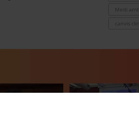
Medi amb
canvis cli