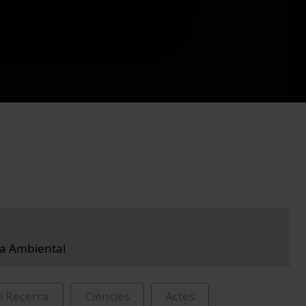
da Ambiental
i Recerca
Ciències
Actes