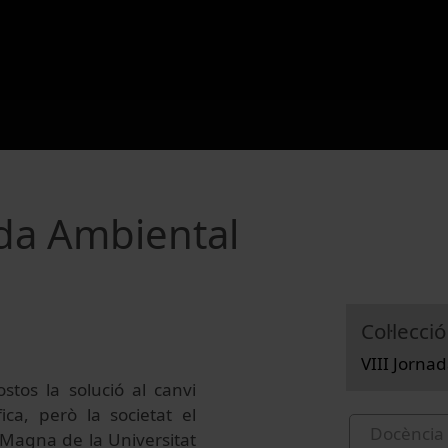
ada Ambiental
Col·lecció
VIII Jorna
tos la solució al canvi
fica, però la societat el
Docència 
a Magna de la Universitat