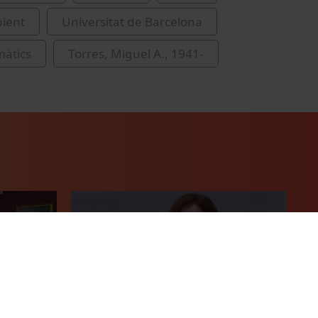
ient
Universitat de Barcelona
màtics
Torres, Miguel A., 1941-