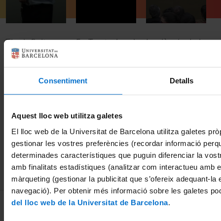
The infinity
En Teo troba el
La ciència de la
S
puzzle: from
bosó de Higgs
llum: Taula
M
atoms to the
Rodona
M
17 setembre,
LHC and how
V
Consentiment
Detalls
2014
16 setembre,
to win a Nobel
A
2015
Prize - but did
o
you deserve it?
t
Aquest lloc web utilitza galetes
El lloc web de la Universitat de Barcelona utilitza galetes pròp
13 gener, 2012
1
gestionar les vostres preferències (recordar informació perq
determinades característiques que puguin diferenciar la vostr
amb finalitats estadístiques (analitzar com interactueu amb el
màrqueting (gestionar la publicitat que s’ofereix adequant-la 
navegació). Per obtenir més informació sobre les galetes po
MENÚ PEU 1
del lloc web de la Universitat de Barcelona
.
Avís legal
Galetes