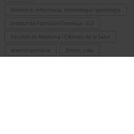
Medicina, infermeria, odontologia i podologia
Institut de Formació Contínua - IL3
Facultat de Medicina i Ciències de la Salut
atenció primària
Simón, Lola
educació superior
recursos educatius oberts UB
dietètica
Vídeos relacionats