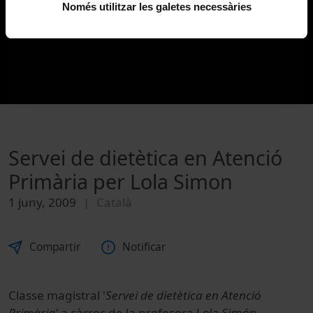
Només utilitzar les galetes necessàries
Servei de dietètica en Atenció
Primària per Lola Simon
1 juny, 2009
Català
Compartir
Notificar
Classe magistral '
Servei de dietètica en Atenció
Primària'
a càrrec de la profesora Lola Simón.