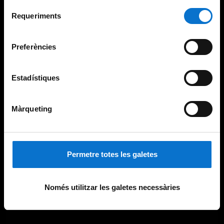
Per obtenir més informació sobre les galetes podeu
Selecció
consultar la
Política de galetes del lloc web de la
Requeriments
de
Universitat de Barcelona
.
consentiment
Preferències
Estadístiques
Màrqueting
Permetre totes les galetes
Només utilitzar les galetes necessàries