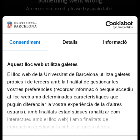
Something went wrong
An error occurred, please try again later.
Try again
Consentiment
Detalls
Informació
Aquest lloc web utilitza galetes
El lloc web de la Universitat de Barcelona utilitza galetes
pròpies i de tercers amb la finalitat de gestionar les
vostres preferències (recordar informació perquè accediu
al lloc web amb determinades característiques que
puguin diferenciar la vostra experiència de la d’altres
usuaris), amb finalitats estadístiques (analitzar com
interactueu amb el lloc web) i amb finalitats de
màrqueting (gestionar la publicitat que s’ofereix
adequant-la en funció dels vostres hàbits de navegació).