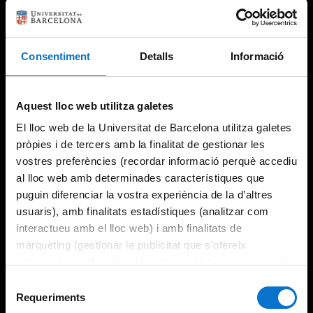
Consentiment
Detalls
Informació
Try again
Aquest lloc web utilitza galetes
El lloc web de la Universitat de Barcelona utilitza galetes
pròpies i de tercers amb la finalitat de gestionar les
vostres preferències (recordar informació perquè accediu
al lloc web amb determinades característiques que
puguin diferenciar la vostra experiència de la d’altres
usuaris), amb finalitats estadístiques (analitzar com
interactueu amb el lloc web) i amb finalitats de
màrqueting (gestionar la publicitat que s’ofereix
adequant-la en funció dels vostres hàbits de navegació).
Per obtenir més informació sobre les galetes podeu
Selecció
consultar la
Política de galetes del lloc web de la
Requeriments
de
Universitat de Barcelona
.