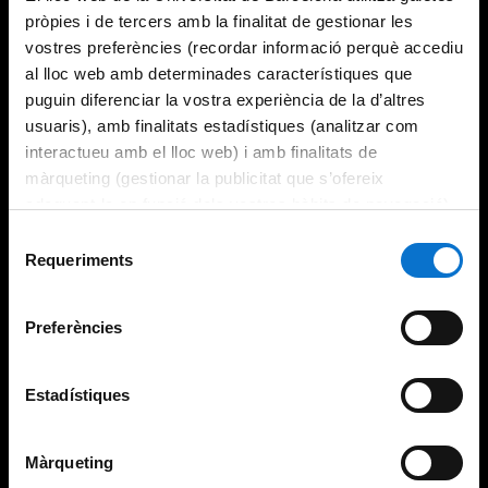
pròpies i de tercers amb la finalitat de gestionar les
vostres preferències (recordar informació perquè accediu
al lloc web amb determinades característiques que
puguin diferenciar la vostra experiència de la d’altres
usuaris), amb finalitats estadístiques (analitzar com
interactueu amb el lloc web) i amb finalitats de
màrqueting (gestionar la publicitat que s’ofereix
adequant-la en funció dels vostres hàbits de navegació).
Per obtenir més informació sobre les galetes podeu
Selecció
consultar la
Política de galetes del lloc web de la
Requeriments
de
Universitat de Barcelona
.
consentiment
Preferències
Estadístiques
Màrqueting