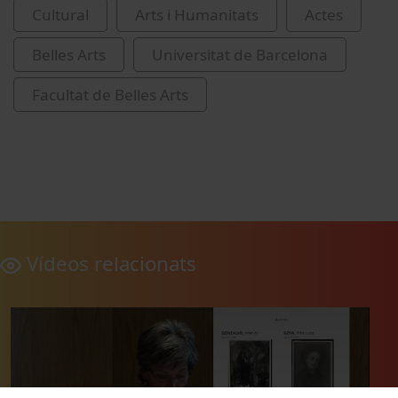
Cultural
Arts i Humanitats
Actes
Belles Arts
Universitat de Barcelona
Facultat de Belles Arts
Vídeos relacionats