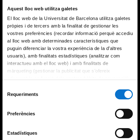
Try again
Aquest lloc web utilitza galetes
El lloc web de la Universitat de Barcelona utilitza galetes
pròpies i de tercers amb la finalitat de gestionar les
vostres preferències (recordar informació perquè accediu
al lloc web amb determinades característiques que
puguin diferenciar la vostra experiència de la d’altres
usuaris), amb finalitats estadístiques (analitzar com
interactueu amb el lloc web) i amb finalitats de
màrqueting (gestionar la publicitat que s’ofereix
adequant-la en funció dels vostres hàbits de navegació).
Per obtenir més informació sobre les galetes podeu
Selecció
consultar la
Política de galetes del lloc web de la
Requeriments
de
Universitat de Barcelona
.
consentiment
Preferències
Estadístiques