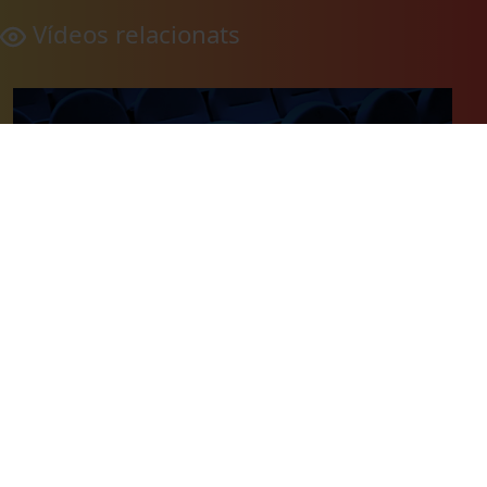
Vídeos relacionats
El Citoplasma Allium Cepa Observat al Microscopi
C
B
l
14 octubre, 1986
1