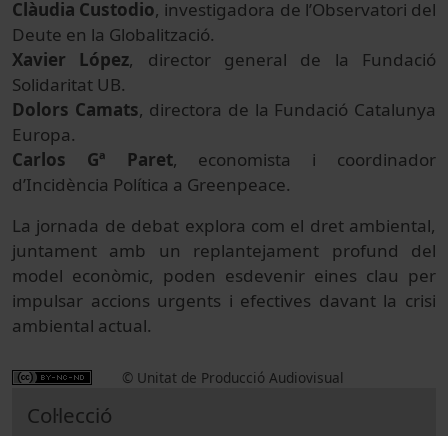
Clàudia Custodio
, investigadora de l’Observatori del
Deute en la Globalització.
Xavier López
, director general de la Fundació
Solidaritat UB.
Dolors Camats
, directora de la Fundació Catalunya
Europa.
Carlos Gª Paret
, economista i coordinador
d’Incidència Política a Greenpeace.
La jornada de debat explora com el dret ambiental,
juntament amb un replantejament profund del
model econòmic, poden esdevenir eines clau per
impulsar accions urgents i efectives davant la crisi
ambiental actual.
© Unitat de Producció Audiovisual
Col·lecció
XIII Jornada Ambiental. “Justícia Ambiental: