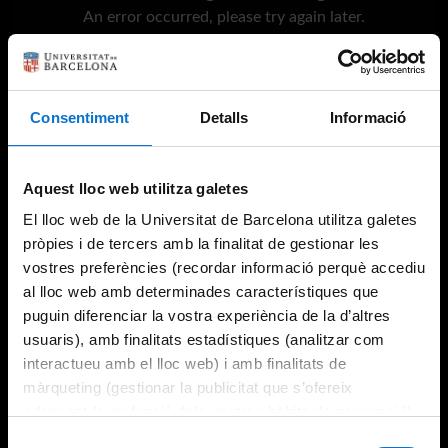
An error occurred, please try again later.
Try again
Consentiment
Detalls
Informació
Aquest lloc web utilitza galetes
El lloc web de la Universitat de Barcelona utilitza galetes
pròpies i de tercers amb la finalitat de gestionar les
vostres preferències (recordar informació perquè accediu
al lloc web amb determinades característiques que
puguin diferenciar la vostra experiència de la d’altres
usuaris), amb finalitats estadístiques (analitzar com
interactueu amb el lloc web) i amb finalitats de
màrqueting (gestionar la publicitat que s’ofereix
adequant-la en funció dels vostres hàbits de navegació).
Per obtenir més informació sobre les galetes podeu
Selecció