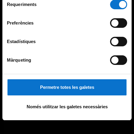
consultar la
Política de galetes del lloc web de la
Requeriments
de
Universitat de Barcelona
.
consentiment
Preferències
Estadístiques
Màrqueting
Permetre totes les galetes
Només utilitzar les galetes necessàries