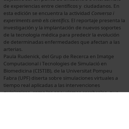
de experiencias entre científicos y ciudadanos. En
esta edición se encuentra la actividad
Conversa i
experiments amb els científics.
El reportaje presenta la
investigación y la implantación de nuevos soportes
de la tecnologia médica para predecir la evolución
de determinadas enfermedades que afectan a las
arterias.
Paula Rudenick, del Grup de Recerca en Imatge
Computacional i Tecnologies de Simulació en
Biomedicina (CISTIB), de la Universitat Pompeu
Fabra (UPF) diserta sobre simulaciones virtuales a
tiempo real aplicadas a las intervenciones
quirúrgicas, como los aneurismas cerebrales, que
suelen ser congénitos a causa de una anormalidad
innata de una pared arterial.
El evento tiene lugar en la Pedrera, Barcelona, el 15
y 16 de abril de 2009.