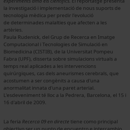
experiments amb els científics.
El reportatge presenta
la investigació i implementació de nous suports de
tecnologia mèdica per predir l'evolució
de determinades malalties que afecten a les
artèries.
Paula Rudenick, del Grup de Recerca en Imatge
Computacional i Tecnologies de Simulació en
Biomedicina (CISTIB), de la Universitat Pompeu
Fabra (UPF), disserta sobre simulacions virtuals a
temps real aplicades a les intervencions
quirúrgiques, cas dels aneurismes cerebrals, que
acostumen a ser congènits a causa d'una
anormalitat innata d'una paret arterial.
L'esdeveniment té lloc a la Pedrera, Barcelona, el 15 i
16 d'abril de 2009.
La feria
Recerca 09 en directe
tiene como principal
objectivo ser un punto de encuentro e intercambio