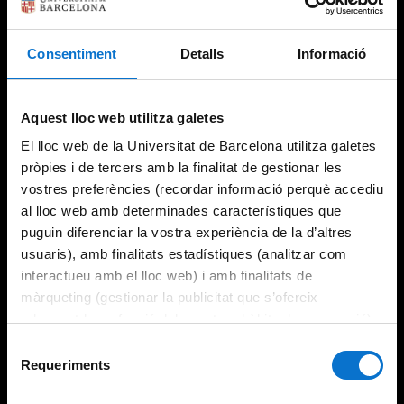
Consentiment
Detalls
Informació
Aquest lloc web utilitza galetes
El lloc web de la Universitat de Barcelona utilitza galetes
pròpies i de tercers amb la finalitat de gestionar les
vostres preferències (recordar informació perquè accediu
al lloc web amb determinades característiques que
puguin diferenciar la vostra experiència de la d’altres
usuaris), amb finalitats estadístiques (analitzar com
interactueu amb el lloc web) i amb finalitats de
màrqueting (gestionar la publicitat que s’ofereix
adequant-la en funció dels vostres hàbits de navegació).
Per obtenir més informació sobre les galetes podeu
Selecció
consultar la
Política de galetes del lloc web de la
Requeriments
de
Universitat de Barcelona
.
consentiment