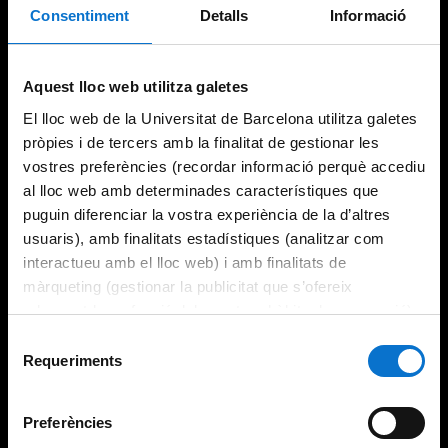
Consentiment
Detalls
Informació
Try again
Aquest lloc web utilitza galetes
El lloc web de la Universitat de Barcelona utilitza galetes
pròpies i de tercers amb la finalitat de gestionar les
vostres preferències (recordar informació perquè accediu
al lloc web amb determinades característiques que
puguin diferenciar la vostra experiència de la d’altres
usuaris), amb finalitats estadístiques (analitzar com
interactueu amb el lloc web) i amb finalitats de
màrqueting (gestionar la publicitat que s’ofereix
adequant-la en funció dels vostres hàbits de navegació).
Per obtenir més informació sobre les galetes podeu
Selecció
consultar la
Política de galetes del lloc web de la
Requeriments
de
Universitat de Barcelona
.
consentiment
Preferències