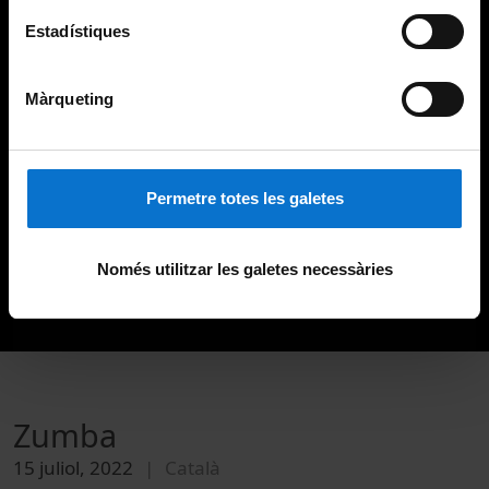
Estadístiques
Màrqueting
Permetre totes les galetes
Només utilitzar les galetes necessàries
Zumba
15 juliol, 2022
Català