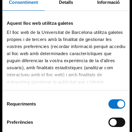
Consentiment
Detalls
Informació
Try again
Aquest lloc web utilitza galetes
El lloc web de la Universitat de Barcelona utilitza galetes
pròpies i de tercers amb la finalitat de gestionar les
vostres preferències (recordar informació perquè accediu
al lloc web amb determinades característiques que
puguin diferenciar la vostra experiència de la d’altres
usuaris), amb finalitats estadístiques (analitzar com
interactueu amb el lloc web) i amb finalitats de
màrqueting (gestionar la publicitat que s’ofereix
adequant-la en funció dels vostres hàbits de navegació).
Per obtenir més informació sobre les galetes podeu
Selecció
consultar la
Política de galetes del lloc web de la
Requeriments
de
Universitat de Barcelona
.
consentiment
Preferències