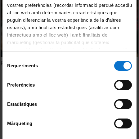
vostres preferències (recordar informació perquè accediu
al lloc web amb determinades característiques que
puguin diferenciar la vostra experiència de la d’altres
usuaris), amb finalitats estadístiques (analitzar com
interactueu amb el lloc web) i amb finalitats de
màrqueting (gestionar la publicitat que s’ofereix
adequant-la en funció dels vostres hàbits de navegació).
Per obtenir més informació sobre les galetes podeu
Selecció
Reportatge Meeting UB d'Innovació 2018
consultar la
Política de galetes del lloc web de la
Requeriments
de
19 març, 2019
Universitat de Barcelona
.
consentiment
Preferències
MENÚ PEU 1
Avís legal
Estadístiques
Galetes
Màrqueting
PEU 2
Privadesa i termes
Sobre UBtv