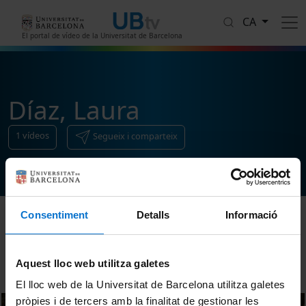
Vés al contingut
CA
El portal de vídeo de la Universitat de Barcelona
Díaz, Laura
1
vídeos
Segueix i comparteix
Consentiment
Detalls
Informació
Ordenar
Aquest lloc web utilitza galetes
El lloc web de la Universitat de Barcelona utilitza galetes
pròpies i de tercers amb la finalitat de gestionar les