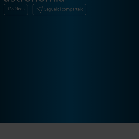
13
vídeos
Segueix i comparteix