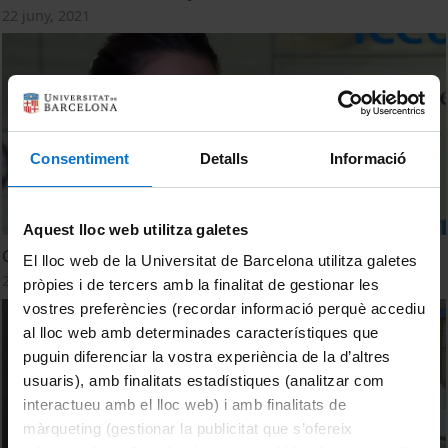
22 juny, 2021
Consentiment
Detalls
Informació
Aquest lloc web utilitza galetes
Gaia detecta una sacsejada de la Via Làctia
El lloc web de la Universitat de Barcelona utilitza galetes
28 novembre, 2018
pròpies i de tercers amb la finalitat de gestionar les
vostres preferències (recordar informació perquè accediu
al lloc web amb determinades característiques que
puguin diferenciar la vostra experiència de la d’altres
usuaris), amb finalitats estadístiques (analitzar com
interactueu amb el lloc web) i amb finalitats de
màrqueting (gestionar la publicitat que s’ofereix