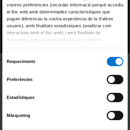
vostres preferències (recordar informació perquè accediu
al lloc web amb determinades característiques que
puguin diferenciar la vostra experiència de la d’altres
usuaris), amb finalitats estadístiques (analitzar com
interactueu amb el lloc web) i amb finalitats de
màrqueting (gestionar la publicitat que s’ofereix
adequant-la en funció dels vostres hàbits de navegació).
Per obtenir més informació sobre les galetes podeu
Selecció
Acte d'Inauguració del Curs Acadèmic 2009-2010
consultar la
Política de galetes del lloc web de la
Requeriments
de
1 octubre, 2009
Universitat de Barcelona
.
consentiment
Preferències
MENÚ PEU 1
Avís legal
Estadístiques
Galetes
Màrqueting
PEU 2
Privadesa i termes
Sobre UBtv