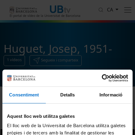
Vés al contingut
CA
El portal de vídeo de la Universitat de Barcelona
Huguet, Josep, 1951-
1
vídeos
Segueix i comparteix
Consentiment
Detalls
Informació
Ordenar
Aquest lloc web utilitza galetes
El lloc web de la Universitat de Barcelona utilitza galetes
pròpies i de tercers amb la finalitat de gestionar les