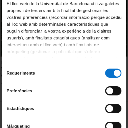
El lloc web de la Universitat de Barcelona utilitza galetes
pròpies i de tercers amb la finalitat de gestionar les
vostres preferències (recordar informació perquè accediu
al lloc web amb determinades característiques que
puguin diferenciar la vostra experiència de la d’altres
usuaris), amb finalitats estadístiques (analitzar com
interactueu amb el lloc web) i amb finalitats de
màrqueting (gestionar la publicitat que s’ofereix
adequant-la en funció dels vostres hàbits de navegació).
Dossier digital d’aprenentatge (E-portfolio) – Experiència
Per obtenir més informació sobre les galetes podeu
Selecció
Medicina i Ciències de la Salut - Dra. Rosa Mª Villalonga
consultar la
Política de galetes del lloc web de la
Requeriments
de
Vadell
Universitat de Barcelona
.
consentiment
7 octubre, 2016
Preferències
MENÚ PEU 1
Estadístiques
Avís legal
Galetes
Màrqueting