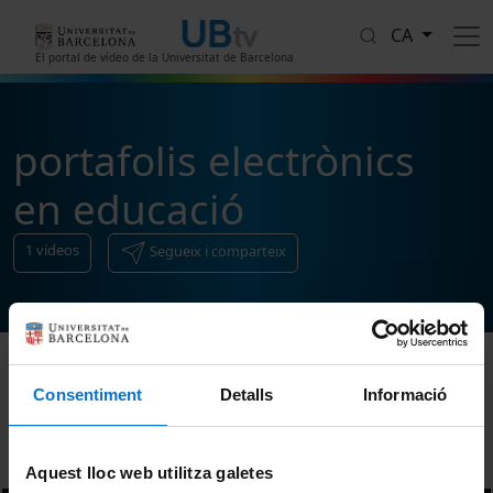
Vés al contingut
CA
El portal de vídeo de la Universitat de Barcelona
portafolis electrònics
en educació
1
vídeos
Segueix i comparteix
Consentiment
Detalls
Informació
Ordenar
Aquest lloc web utilitza galetes