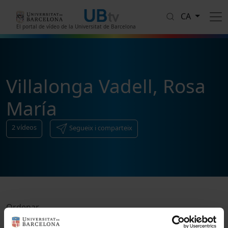
Vés al contingut
CA
El portal de vídeo de la Universitat de Barcelona
Villalonga Vadell, Rosa
María
2
vídeos
Segueix i comparteix
Ordenar