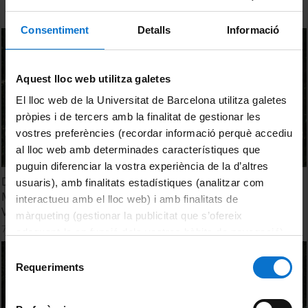
Consentiment
Detalls
Informació
Aquest lloc web utilitza galetes
El lloc web de la Universitat de Barcelona utilitza galetes
pròpies i de tercers amb la finalitat de gestionar les
vostres preferències (recordar informació perquè accediu
al lloc web amb determinades característiques que
puguin diferenciar la vostra experiència de la d’altres
Dossier digital d’aprenentatge (E-portfolio) – Experiència
usuaris), amb finalitats estadístiques (analitzar com
Medicina i Ciències de la Salut - Dra. Rosa Mª Villalonga
interactueu amb el lloc web) i amb finalitats de
Vadell
màrqueting (gestionar la publicitat que s’ofereix
7 octubre, 2016
adequant-la en funció dels vostres hàbits de navegació).
Per obtenir més informació sobre les galetes podeu
Selecció
consultar la
Política de galetes del lloc web de la
Requeriments
de
Universitat de Barcelona
.
consentiment