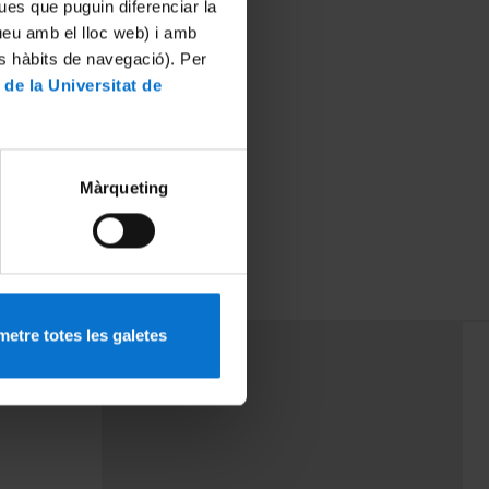
ues que puguin diferenciar la
tueu amb el lloc web) i amb
es hàbits de navegació). Per
 de la Universitat de
Màrqueting
etre totes les galetes
PEU 3
mes
Contacte