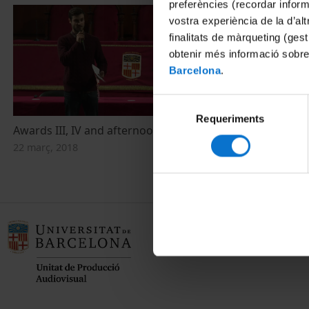
preferències (recordar infor
vostra experiència de la d’al
finalitats de màrqueting (gest
obtenir més informació sobre
Barcelona
.
Selecció
Requeriments
de
Awards III, IV and afternoon posters
Awards III, I
consentiment
22 març, 2018
23 febrer, 201