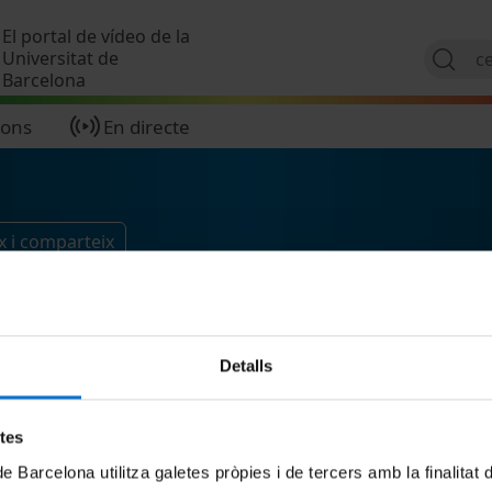
Vés al contingut
El portal de vídeo de la
Universitat de
Barcelona
ions
En directe
x i comparteix
Detalls
etes
de Barcelona utilitza galetes pròpies i de tercers amb la finalitat