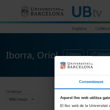
Navegació principal
Explora
Col·lecc
Iborra, Oriol
2
vídeos
Seguei
Consentiment
Ordenar
Aquest lloc web utilitza gal
El lloc web de la Universitat 