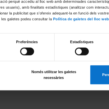
mació perquè accediu al lloc web amb determinades característiq
tres usuaris), amb finalitats estadístiques (analitzar com interac
ionar la publicitat que s’ofereix adequant-la en funció dels vostr
 les galetes podeu consultar la
Política de galetes del lloc web
Preferències
Estadístiques
V and afternoon posters
6
Només utilitzar les galetes
Perm
MENÚ PEU 1
PEU 2
necessàries
Avís legal
Privadesa i ter
Galetes
Sobre UBtv