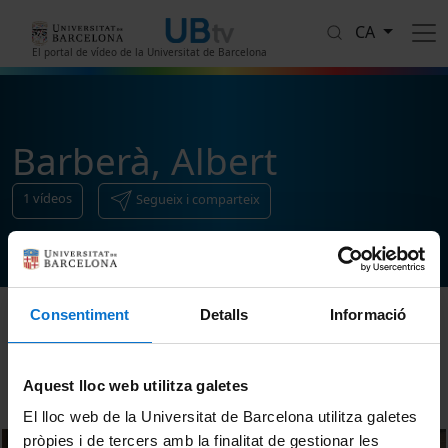
Vés al contingut
CA
El portal de vídeo de la Universitat de Barcelona
Barberà, Albert
1
vídeos
Segueix i comparteix
Consentiment
Detalls
Informació
Ordenar
Aquest lloc web utilitza galetes
El lloc web de la Universitat de Barcelona utilitza galetes
pròpies i de tercers amb la finalitat de gestionar les