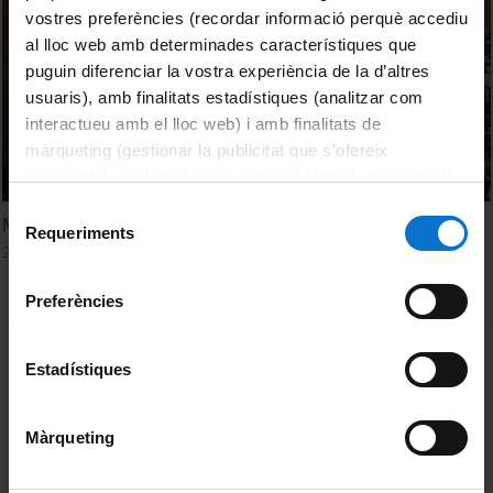
vostres preferències (recordar informació perquè accediu
al lloc web amb determinades característiques que
puguin diferenciar la vostra experiència de la d’altres
usuaris), amb finalitats estadístiques (analitzar com
interactueu amb el lloc web) i amb finalitats de
màrqueting (gestionar la publicitat que s’ofereix
adequant-la en funció dels vostres hàbits de navegació).
Per obtenir més informació sobre les galetes podeu
Selecció
Masterclass de La Marató de TV3 a la Facultat de Biologia
consultar la
Política de galetes del lloc web de la
Requeriments
de
27 febrer, 2018
Universitat de Barcelona
.
consentiment
Preferències
MENÚ PEU 1
Avís legal
Estadístiques
Galetes
Màrqueting
PEU 2
Privadesa i termes
Sobre UBtv