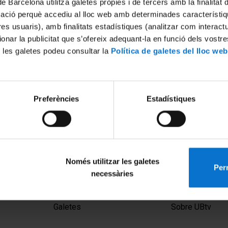
de Barcelona utilitza galetes pròpies i de tercers amb la finalitat
mació perquè accediu al lloc web amb determinades característiq
tres usuaris), amb finalitats estadístiques (analitzar com interac
ionar la publicitat que s’ofereix adequant-la en funció dels vostr
 les galetes podeu consultar la
Política de galetes del lloc web
Preferències
Estadístiques
 De Mercurio a los
Només utilitzar les galetes
Perm
necessàries
MENÚ PEU 1
PEU 2
Avís legal
Privadesa i ter
Galetes
Sobre UBtv