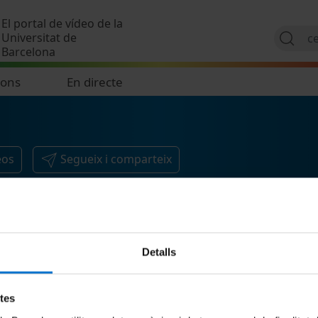
Vés al contingut
El portal de vídeo de la
Universitat de
Barcelona
ions
En directe
eos
Segueix i comparteix
Detalls
etes