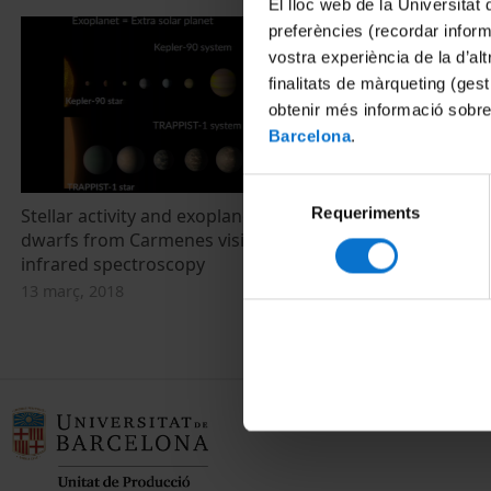
El lloc web de la Universitat 
preferències (recordar infor
vostra experiència de la d’al
finalitats de màrqueting (gest
obtenir més informació sobre
Barcelona
.
Selecció
Requeriments
de
Stellar activity and exoplanets of M
Planetología:
dwarfs from Carmenes visible to near-
exoplanetas
consentiment
infrared spectroscopy
1 març, 2009
13 març, 2018