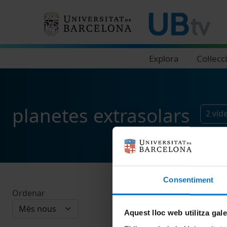
Navegació principal
Explora
Col·lecc
planetes extrasolars
2
víd
Consentiment
Ordenar
Aquest lloc web utilitza gal