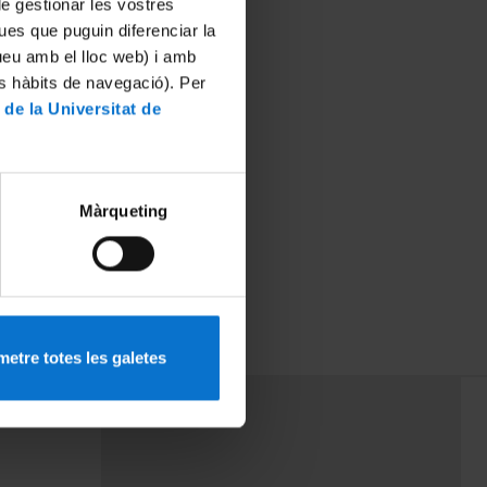
 de gestionar les vostres
ues que puguin diferenciar la
tueu amb el lloc web) i amb
es hàbits de navegació). Per
 de la Universitat de
Màrqueting
etre totes les galetes
PEU 3
mes
Contacte