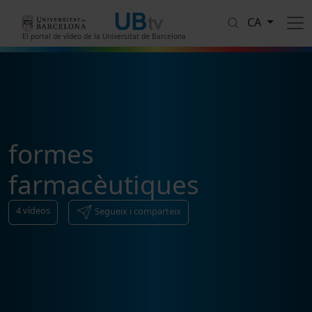
Vés al contingut
CA
El portal de vídeo de la Universitat de Barcelona
formes
farmacèutiques
4
vídeos
Segueix i comparteix