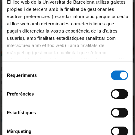
El lloc web de la Universitat de Barcelona utilitza galetes
pròpies i de tercers amb la finalitat de gestionar les
vostres preferències (recordar informació perquè accediu
al lloc web amb determinades característiques que
puguin diferenciar la vostra experiència de la d’altres
usuaris), amb finalitats estadístiques (analitzar com
interactueu amb el lloc web) i amb finalitats de
màrqueting (gestionar la publicitat que s’ofereix
adequant-la en funció dels vostres hàbits de navegació).
Per obtenir més informació sobre les galetes podeu
Els Sistemes Personalitzats de Dosificació com a eina en
Selecció
consultar la
Política de galetes del lloc web de la
Requeriments
l'atenció farmacèutica per a la millora de l'adherència al
de
Universitat de Barcelona
.
tractament i l'èxit terapèutic
consentiment
3 maig, 2012
Preferències
Estadístiques
Màrqueting