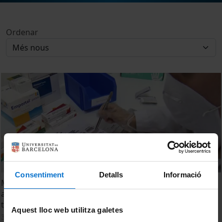
Ordenar
Consentiment
Detalls
Informació
Monitored Dosage Systems as a tool for improving
adherence to pharmaceutical treatment and its
therapeutic success
Aquest lloc web utilitza galetes
3 maig, 2012