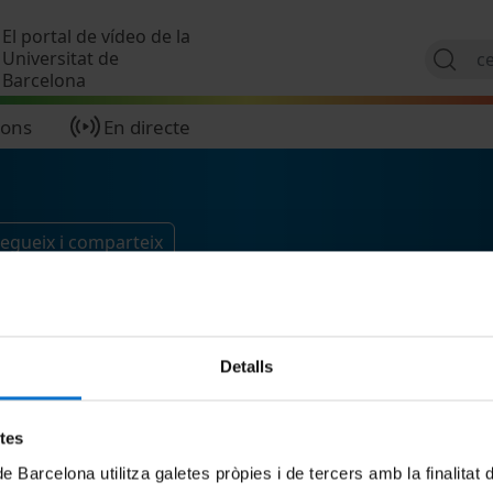
Vés al contingut
El portal de vídeo de la
Universitat de
Barcelona
ions
En directe
egueix i comparteix
Detalls
etes
de Barcelona utilitza galetes pròpies i de tercers amb la finalitat