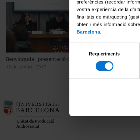
preferències (recordar infor
vostra experiència de la d’al
finalitats de màrqueting (gest
obtenir més informació sobre
Barcelona
.
Selecció
Requeriments
de
Benvinguda i presentació del programa
consentiment
12 desembre, 2017