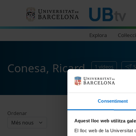
Navegació principal
Explora
Col·lecc
Conesa, Ricard
1
vídeos
S
Consentiment
Ordenar
Aquest lloc web utilitza gal
El lloc web de la Universitat 