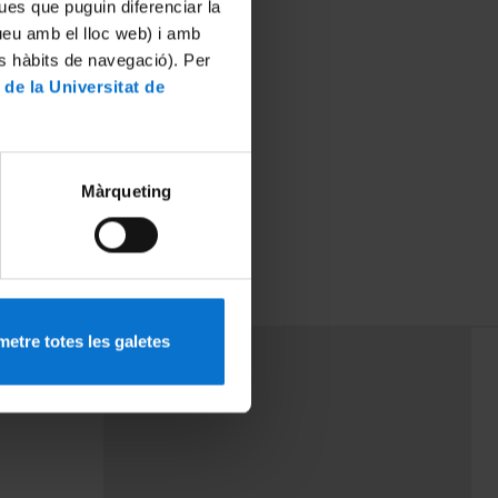
ues que puguin diferenciar la
tueu amb el lloc web) i amb
es hàbits de navegació). Per
 de la Universitat de
Màrqueting
etre totes les galetes
PEU 3
mes
Contacte