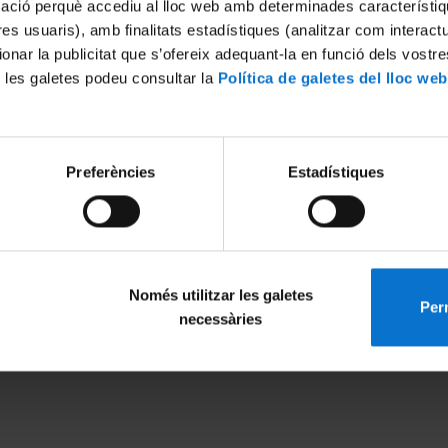
mació perquè accediu al lloc web amb determinades característiq
tres usuaris), amb finalitats estadístiques (analitzar com interac
ionar la publicitat que s’ofereix adequant-la en funció dels vostr
 les galetes podeu consultar la
Política de galetes del lloc web
Preferències
Estadístiques
Només utilitzar les galetes
Perm
MENÚ PEU 1
PEU 2
necessàries
Avís legal
Privadesa i ter
Galetes
Sobre UBtv