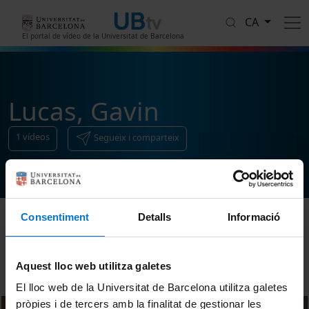
Vés al contingut
CA
El portal de vídeo de la Universitat de Barcelona
Lucas, Gavin
1
vídeos
Segueix i comparteix
Consentiment
Detalls
Informació
Ordenar
Aquest lloc web utilitza galetes
El lloc web de la Universitat de Barcelona utilitza galetes
pròpies i de tercers amb la finalitat de gestionar les