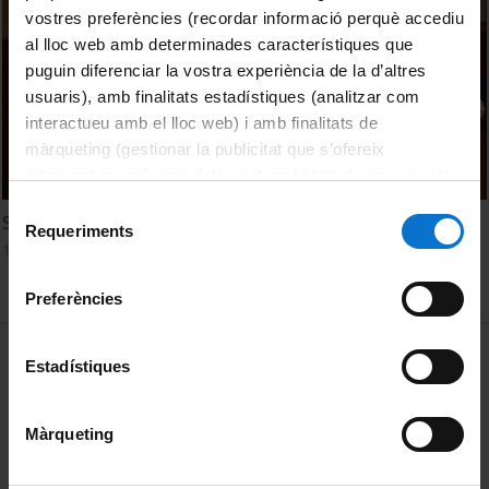
vostres preferències (recordar informació perquè accediu
al lloc web amb determinades característiques que
puguin diferenciar la vostra experiència de la d’altres
usuaris), amb finalitats estadístiques (analitzar com
interactueu amb el lloc web) i amb finalitats de
màrqueting (gestionar la publicitat que s’ofereix
adequant-la en funció dels vostres hàbits de navegació).
Per obtenir més informació sobre les galetes podeu
Selecció
Scientific writing
consultar la
Política de galetes del lloc web de la
Requeriments
de
12 desembre, 2017
Universitat de Barcelona
.
consentiment
Preferències
MENÚ PEU 1
Avís legal
Estadístiques
Galetes
Màrqueting
PEU 2
Privadesa i termes
Sobre UBtv