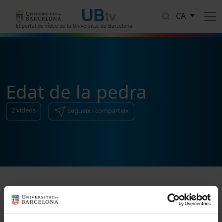
Vés al contingut
CA
El portal de vídeo de la Universitat de Barcelona
Edat de la pedra
2
vídeos
Segueix i comparteix
Ordenar