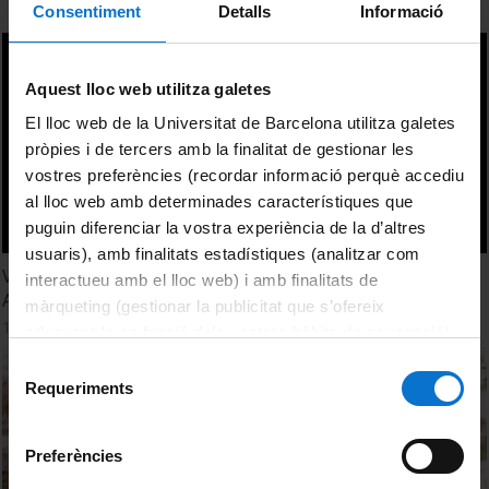
Consentiment
Detalls
Informació
Aquest lloc web utilitza galetes
El lloc web de la Universitat de Barcelona utilitza galetes
pròpies i de tercers amb la finalitat de gestionar les
vostres preferències (recordar informació perquè accediu
al lloc web amb determinades característiques que
puguin diferenciar la vostra experiència de la d’altres
usuaris), amb finalitats estadístiques (analitzar com
Variability in Middle Stone Age core reduction in Southern
interactueu amb el lloc web) i amb finalitats de
Africa. Peter Hiscock
màrqueting (gestionar la publicitat que s’ofereix
10 setembre, 2015
adequant-la en funció dels vostres hàbits de navegació).
Per obtenir més informació sobre les galetes podeu
Selecció
consultar la
Política de galetes del lloc web de la
Requeriments
de
Universitat de Barcelona
.
consentiment
Preferències