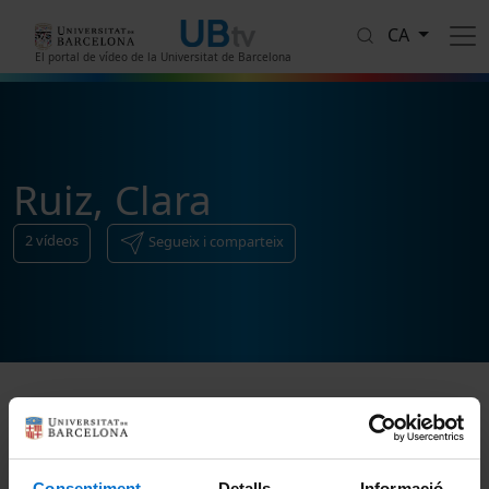
Vés al contingut
CA
El portal de vídeo de la Universitat de Barcelona
Ruiz, Clara
2
vídeos
Segueix i comparteix
Ordenar
Consentiment
Detalls
Informació