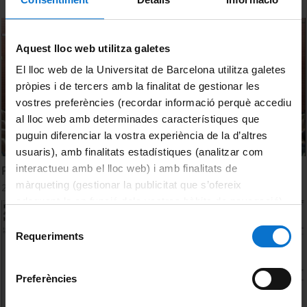
Aquest lloc web utilitza galetes
El lloc web de la Universitat de Barcelona utilitza galetes
pròpies i de tercers amb la finalitat de gestionar les
vostres preferències (recordar informació perquè accediu
al lloc web amb determinades característiques que
puguin diferenciar la vostra experiència de la d’altres
usuaris), amb finalitats estadístiques (analitzar com
interactueu amb el lloc web) i amb finalitats de
Premi Ramon Margalef 2017. Discussió
màrqueting (gestionar la publicitat que s’ofereix
26 octubre, 2017
adequant-la en funció dels vostres hàbits de navegació).
Per obtenir més informació sobre les galetes podeu
Selecció
consultar la
Política de galetes del lloc web de la
Requeriments
de
Universitat de Barcelona
.
consentiment
Preferències