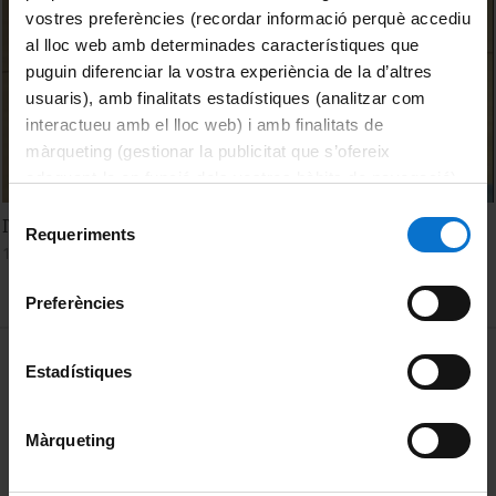
vostres preferències (recordar informació perquè accediu
al lloc web amb determinades característiques que
puguin diferenciar la vostra experiència de la d’altres
usuaris), amb finalitats estadístiques (analitzar com
interactueu amb el lloc web) i amb finalitats de
màrqueting (gestionar la publicitat que s’ofereix
adequant-la en funció dels vostres hàbits de navegació).
Per obtenir més informació sobre les galetes podeu
Selecció
IV Jornada Consell Consultiu de Pacients 2017 (1a part)
consultar la
Política de galetes del lloc web de la
Requeriments
de
14 juny, 2017
Universitat de Barcelona
.
consentiment
Preferències
MENÚ PEU 1
Avís legal
Estadístiques
Galetes
Màrqueting
PEU 2
Privadesa i termes
Sobre UBtv