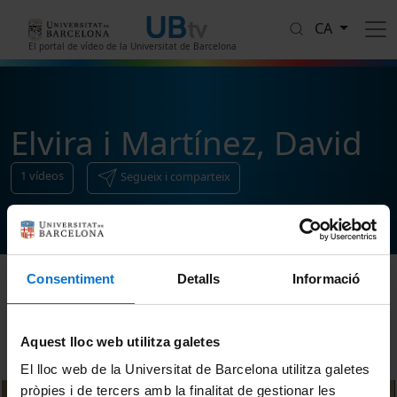
Vés al contingut
CA
El portal de vídeo de la Universitat de Barcelona
Elvira i Martínez, David
1
vídeos
Segueix i comparteix
Consentiment
Detalls
Informació
Ordenar
Aquest lloc web utilitza galetes
El lloc web de la Universitat de Barcelona utilitza galetes
pròpies i de tercers amb la finalitat de gestionar les