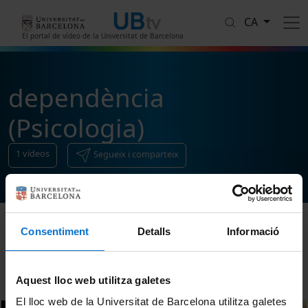
Vés al contingut
CA
El portal de vídeo de la Universitat de Barcelona
dependència
(Psicologia)
1
vídeos
Segueix i comparteix
Consentiment
Detalls
Informació
Ordenar
Aquest lloc web utilitza galetes
El lloc web de la Universitat de Barcelona utilitza galetes