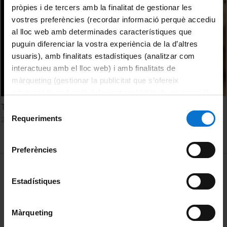
pròpies i de tercers amb la finalitat de gestionar les
vostres preferències (recordar informació perquè accediu
al lloc web amb determinades característiques que
puguin diferenciar la vostra experiència de la d’altres
usuaris), amb finalitats estadístiques (analitzar com
interactueu amb el lloc web) i amb finalitats de
màrqueting (gestionar la publicitat que s’ofereix
adequant-la en funció dels vostres hàbits de navegació).
Per obtenir més informació sobre les galetes podeu
Tecnosis
Selecció
consultar la
Política de galetes del lloc web de la
Requeriments
22 juliol, 2014
de
Universitat de Barcelona
.
consentiment
Preferències
MENÚ PEU 1
Avís legal
Estadístiques
Galetes
PEU 2
Privadesa i termes
Màrqueting
Sobre UBtv