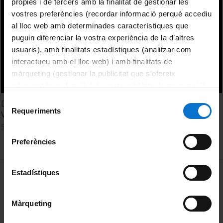
pròpies i de tercers amb la finalitat de gestionar les
vostres preferències (recordar informació perquè accediu
al lloc web amb determinades característiques que
puguin diferenciar la vostra experiència de la d’altres
usuaris), amb finalitats estadístiques (analitzar com
interactueu amb el lloc web) i amb finalitats de
màrqueting (gestionar la publicitat que s’ofereix
adequant-la en funció dels vostres hàbits de navegació).
Per obtenir més informació sobre les galetes podeu
Selecció
Dynamic Formulation of Optimal Transportation and
consultar la
Política de galetes del lloc web de la
Requeriments
de
Variational Relaxation of Euler Equations
Universitat de Barcelona
.
consentiment
5 setembre, 2017
Preferències
MENÚ PEU 1
Estadístiques
Avís legal
Galetes
Màrqueting
PEU 2
Privadesa i termes