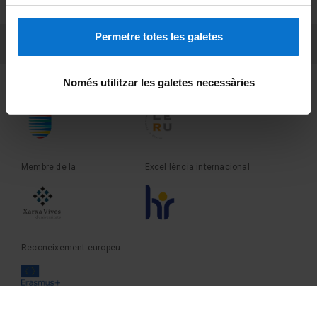
Sobre UBtv
Permetre totes les galetes
PEU 3
Contacte
Només utilitzar les galetes necessàries
Fundadora de la
Membre de la
Membre de la
Excel·lència internacional
Reconeixement europeu