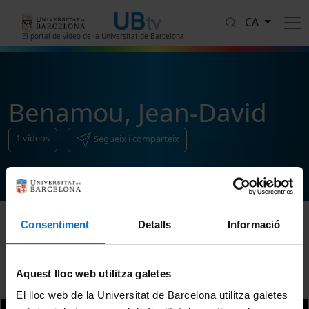
Vés al contingut
CA
El portal de vídeo de la Universitat de Barcelona
Benamou, Jean-David
1
vídeos
Segueix i comparteix
Consentiment
Detalls
Informació
Ordenar
Aquest lloc web utilitza galetes
El lloc web de la Universitat de Barcelona utilitza galetes