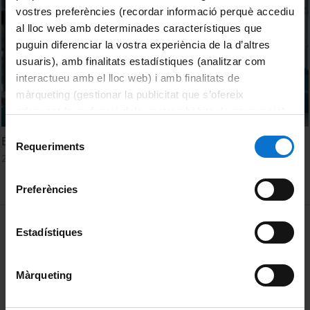
vostres preferències (recordar informació perquè accediu
al lloc web amb determinades característiques que
puguin diferenciar la vostra experiència de la d’altres
usuaris), amb finalitats estadístiques (analitzar com
interactueu amb el lloc web) i amb finalitats de
màrqueting (gestionar la publicitat que s’ofereix
adequant-la en funció dels vostres hàbits de navegació).
Per obtenir més informació sobre les galetes podeu
Selecció
Estimated Value of Transfers
consultar la
Política de galetes del lloc web de la
Requeriments
de
28 juny, 2017
Universitat de Barcelona
.
consentiment
Preferències
MENÚ PEU 1
Avís legal
Estadístiques
Galetes
Màrqueting
PEU 2
Privadesa i termes
Sobre UBtv