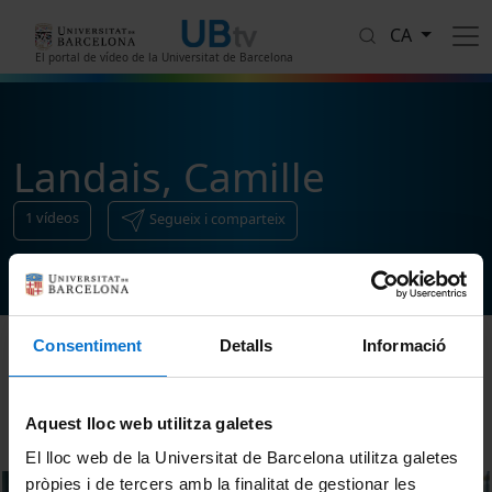
Vés al contingut
CA
El portal de vídeo de la Universitat de Barcelona
Landais, Camille
1
vídeos
Segueix i comparteix
Consentiment
Detalls
Informació
Ordenar
Aquest lloc web utilitza galetes
El lloc web de la Universitat de Barcelona utilitza galetes
pròpies i de tercers amb la finalitat de gestionar les