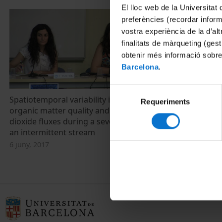
El lloc web de la Universitat 
preferències (recordar infor
vostra experiència de la d’al
finalitats de màrqueting (gest
obtenir més informació sobre
Barcelona
.
Selecció
Spatiotemporal variability in dissolved
Col·loqui eco
Requeriments
de
organic matter quality and carbon
6 juny, 2017
consentiment
dioxide fluxes during a severe drought in
an intermittent stream
6 juny, 2017