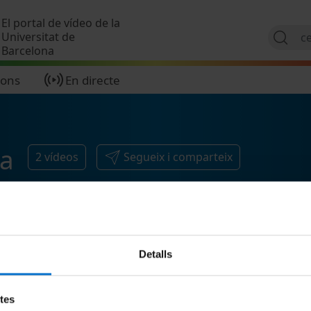
Vés al contingut
El portal de vídeo de la
Universitat de
Barcelona
ions
En directe
ca
2
vídeos
Segueix i comparteix
Detalls
etes