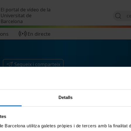
Vés al contingut
El portal de vídeo de la
Universitat de
Barcelona
ions
En directe
Segueix i comparteix
Detalls
etes
de Barcelona utilitza galetes pròpies i de tercers amb la finalitat