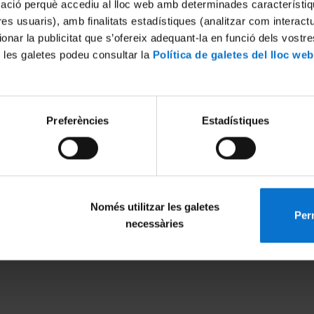
mació perquè accediu al lloc web amb determinades característiq
tres usuaris), amb finalitats estadístiques (analitzar com interac
ionar la publicitat que s’ofereix adequant-la en funció dels vostr
 les galetes podeu consultar la
Política de galetes del lloc web
Preferències
Estadístiques
Només utilitzar les galetes
Perm
MENÚ PEU 1
PEU 2
necessàries
Avís legal
Privadesa i ter
Galetes
Sobre UBtv