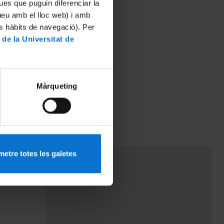
ues que puguin diferenciar la
tueu amb el lloc web) i amb
es hàbits de navegació). Per
 de la Universitat de
Màrqueting
etre totes les galetes
PEU 3
mes
Contacte