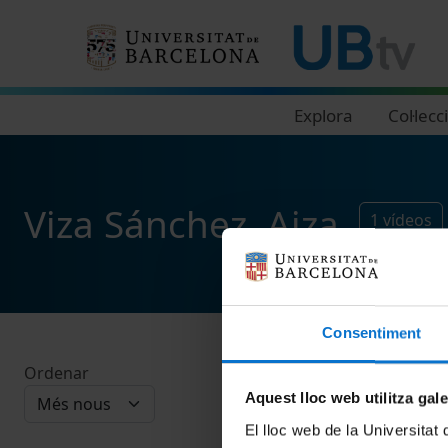
Navegació principal
Explora
Col·lecc
Viza Sánchez, Aiza
1
vídeos
Consentiment
Ordenar
Aquest lloc web utilitza gal
El lloc web de la Universitat 