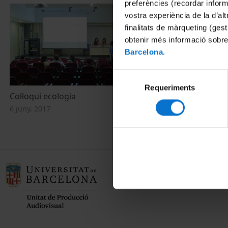
preferències (recordar infor
vostra experiència de la d’al
finalitats de màrqueting (gest
obtenir més informació sobre
Barcelona
.
Selecció
Requeriments
de
Col·loqui ecologia
consentiment
6 juny, 2017