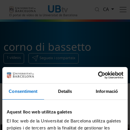
Vés al contingut
CA
El portal de vídeo de la Universitat de Barcelona
corno di bassetto
1
vídeos
Segueix i comparteix
Consentiment
Detalls
Informació
Ordenar
Aquest lloc web utilitza galetes
El lloc web de la Universitat de Barcelona utilitza galetes
pròpies i de tercers amb la finalitat de gestionar les