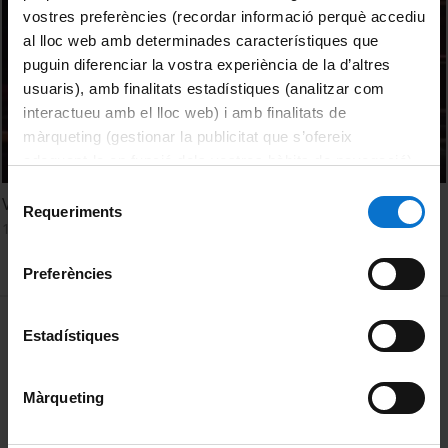
vostres preferències (recordar informació perquè accediu
al lloc web amb determinades característiques que
puguin diferenciar la vostra experiència de la d’altres
usuaris), amb finalitats estadístiques (analitzar com
interactueu amb el lloc web) i amb finalitats de
màrqueting (gestionar la publicitat que s’ofereix
adequant-la en funció dels vostres hàbits de navegació).
Per obtenir més informació sobre les galetes podeu
Selecció
V Cicle de la Música de la UB. Clarinet i Corno di Bassetto
consultar la
Política de galetes del lloc web de la
Requeriments
de
1 gener, 1992
Universitat de Barcelona
.
consentiment
Preferències
MENÚ PEU 1
Avís legal
Estadístiques
Galetes
Màrqueting
PEU 2
Privadesa i termes
Sobre UBtv