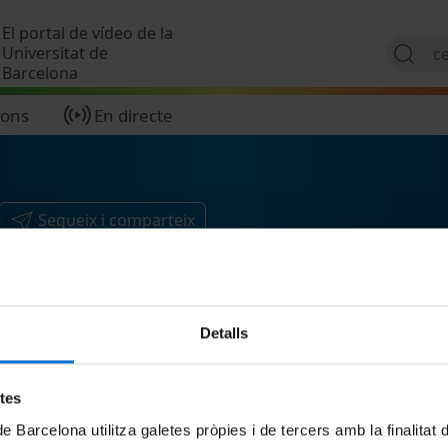
Vés al contingut
El portal de vídeo de la
Universitat de
Barcelona
ions
En directe
Segueix i comparteix
Detalls
etes
de Barcelona utilitza galetes pròpies i de tercers amb la finalitat