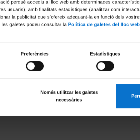
mació perquè accediu al lloc web amb determinades característiq
tres usuaris), amb finalitats estadístiques (analitzar com interac
ionar la publicitat que s’ofereix adequant-la en funció dels vostr
 les galetes podeu consultar la
Política de galetes del lloc web
Preferències
Estadístiques
Només utilitzar les galetes
Perm
MENÚ PEU 1
PEU 2
necessàries
Avís legal
Privadesa i ter
Galetes
Sobre UBtv