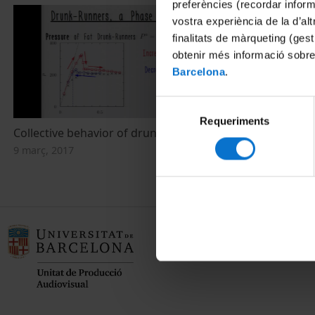
preferències (recordar infor
vostra experiència de la d’al
finalitats de màrqueting (gest
obtenir més informació sobre
Barcelona
.
Selecció
Requeriments
de
Collective behavior of drunk-runners
consentiment
9 març, 2017