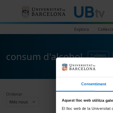
Navegació principal
Explora
Col·lecc
consum d'alcohol
1
vídeos
Consentiment
Ordenar
Aquest lloc web utilitza gal
El lloc web de la Universitat 