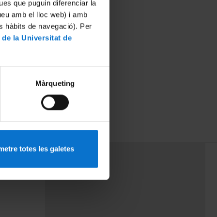
ues que puguin diferenciar la
tueu amb el lloc web) i amb
es hàbits de navegació). Per
 de la Universitat de
Màrqueting
etre totes les galetes
PEU 3
mes
Contacte