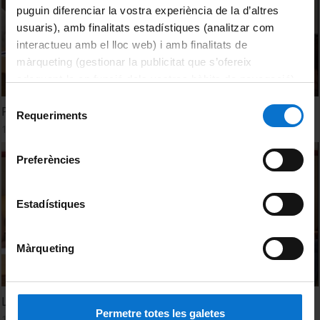
puguin diferenciar la vostra experiència de la d’altres
usuaris), amb finalitats estadístiques (analitzar com
interactueu amb el lloc web) i amb finalitats de
màrqueting (gestionar la publicitat que s’ofereix
adequant-la en funció dels vostres hàbits de navegació).
Per obtenir més informació sobre les galetes podeu
Selecció
Pràctiques fèrtils i contextos institucionals estèrils
consultar la
Política de galetes del lloc web de la
Requeriments
de
13 maig, 2013
Universitat de Barcelona
.
consentiment
Preferències
Estadístiques
Màrqueting
La Universitat que vivim i desitgem
Permetre totes les galetes
13 maig, 2013