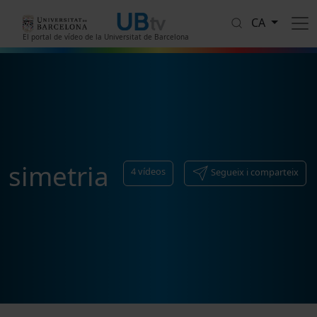
Vés al contingut
CA
El portal de vídeo de la Universitat de Barcelona
simetria
4
vídeos
Segueix i comparteix