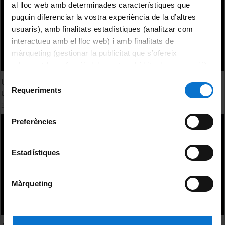
al lloc web amb determinades característiques que
puguin diferenciar la vostra experiència de la d’altres
usuaris), amb finalitats estadístiques (analitzar com
interactueu amb el lloc web) i amb finalitats de
màrqueting (gestionar la publicitat que s’ofereix
adequant-la en funció dels vostres hàbits de navegació).
Per obtenir més informació sobre les galetes podeu
Selecció
Última lliçó magistral de Miquel Àngel Cuevas. «Simetria:
consultar la
Política de galetes del lloc web de la
Requeriments
un passeig interdisciplinari»
de
Universitat de Barcelona
.
consentiment
30 novembre, 2011
Preferències
Estadístiques
Màrqueting