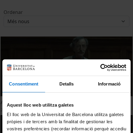
Ordenar
Consentiment
Detalls
Informació
Alícies Simètriques - Dr. Miquel Àngel Cuevas-Diarte
Aquest lloc web utilitza galetes
27 gener, 2016
El lloc web de la Universitat de Barcelona utilitza galetes
pròpies i de tercers amb la finalitat de gestionar les
vostres preferències (recordar informació perquè accediu