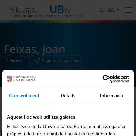
Vés al contingut
CA
El portal de vídeo de la Universitat de Barcelona
Feixas, Joan
1
vídeos
Segueix i comparteix
Consentiment
Detalls
Informació
Ordenar
Aquest lloc web utilitza galetes
El lloc web de la Universitat de Barcelona utilitza galetes
pròpies i de tercers amb la finalitat de gestionar les