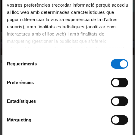
vostres preferències (recordar informació perquè accediu
al lloc web amb determinades característiques que
puguin diferenciar la vostra experiència de la d’altres
usuaris), amb finalitats estadístiques (analitzar com
interactueu amb el lloc web) i amb finalitats de
màrqueting (gestionar la publicitat que s’ofereix
adequant-la en funció dels vostres hàbits de navegació).
Per obtenir més informació sobre les galetes podeu
Selecció
La internacionalització del sistema de recerca i innovació
consultar la
Política de galetes del lloc web de la
Requeriments
de
10 desembre, 2014
Universitat de Barcelona
.
consentiment
Preferències
MENÚ PEU 1
Avís legal
Estadístiques
Galetes
Màrqueting
PEU 2
Privadesa i termes
Sobre UBtv