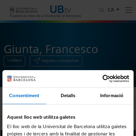
Vés al contingut
CA
El portal de vídeo de la Universitat de Barcelona
Giunta, Francesco
1
vídeos
Segueix i comparteix
Consentiment
Detalls
Informació
Ordenar
Aquest lloc web utilitza galetes
El lloc web de la Universitat de Barcelona utilitza galetes
pròpies i de tercers amb la finalitat de gestionar les