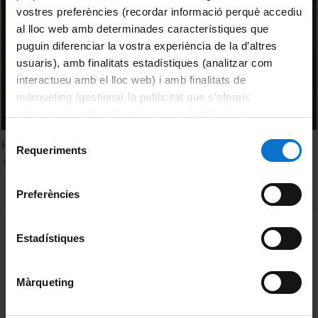
vostres preferències (recordar informació perquè accediu
al lloc web amb determinades característiques que
puguin diferenciar la vostra experiència de la d’altres
usuaris), amb finalitats estadístiques (analitzar com
interactueu amb el lloc web) i amb finalitats de
màrqueting (gestionar la publicitat que s’ofereix
adequant-la en funció dels vostres hàbits de navegació).
Per obtenir més informació sobre les galetes podeu
Selecció
Honoris Causa al Dr. F. Giunta
consultar la
Política de galetes del lloc web de la
Requeriments
de
13 maig, 1990
Universitat de Barcelona
.
consentiment
Preferències
MENÚ PEU 1
Avís legal
Estadístiques
Galetes
Màrqueting
PEU 2
Privadesa i termes
Sobre UBtv