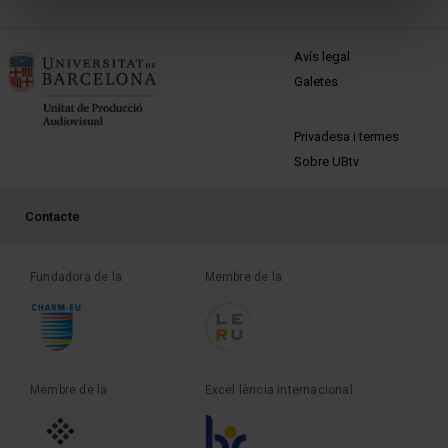
MENÚ PEU 1
Avís legal
Galetes
PEU 2
Privadesa i termes
Sobre UBtv
PEU 3
Contacte
Fundadora de la
Membre de la
Membre de la
Excel·lència internacional