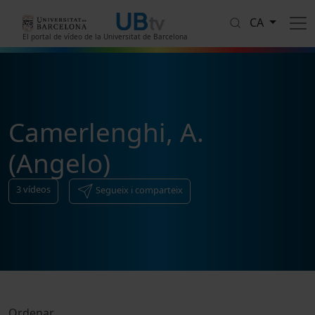
Vés al contingut
CA
El portal de vídeo de la Universitat de Barcelona
Camerlenghi, A.
(Angelo)
3
vídeos
Segueix i comparteix
Ordenar