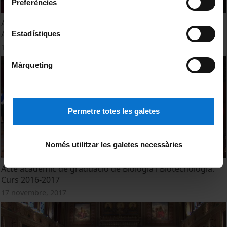
Preferències
Acte acadèmic de graduació de Bioquímica, Ciències
Ambientals i Ciències Biomèdiques. Curs 2016-2017
Estadístiques
17 novembre, 2017
Màrqueting
Permetre totes les galetes
Només utilitzar les galetes necessàries
Acte acadèmic de graduació de Biologia i Biotecnologia.
Curs 2016-2017
17 novembre, 2017