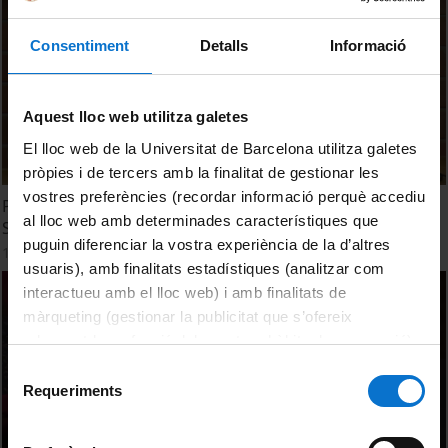
Consentiment
Detalls
Informació
Aquest lloc web utilitza galetes
El lloc web de la Universitat de Barcelona utilitza galetes
pròpies i de tercers amb la finalitat de gestionar les
vostres preferències (recordar informació perquè accediu
Presentació de la I Jornada de Desenvolupament
al lloc web amb determinades característiques que
Sostenible
puguin diferenciar la vostra experiència de la d’altres
16 febrer, 2018
usuaris), amb finalitats estadístiques (analitzar com
interactueu amb el lloc web) i amb finalitats de
màrqueting (gestionar la publicitat que s’ofereix
adequant-la en funció dels vostres hàbits de navegació).
Per obtenir més informació sobre les galetes podeu
Selecció
consultar la
Política de galetes del lloc web de la
Requeriments
de
Universitat de Barcelona
.
consentiment