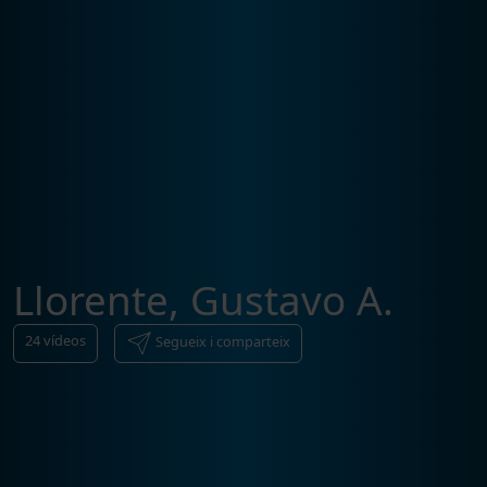
Llorente, Gustavo A.
24
vídeos
Segueix i comparteix