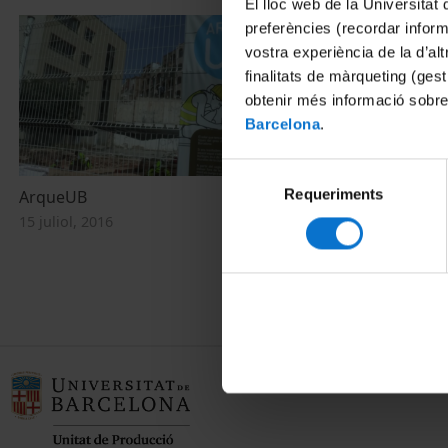
El lloc web de la Universitat 
preferències (recordar infor
vostra experiència de la d’al
finalitats de màrqueting (gest
obtenir més informació sobre
Barcelona
.
Selecció
Requeriments
de
ArqueUB
Les excavaci
Facultat de G
consentiment
15 juliol, 2016
públic
21 juliol, 2015