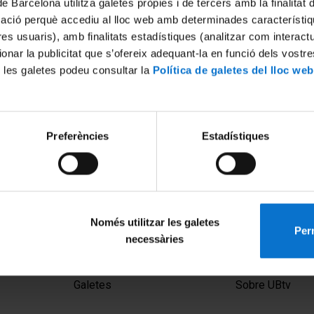
de Barcelona utilitza galetes pròpies i de tercers amb la finalitat
mació perquè accediu al lloc web amb determinades característiq
tres usuaris), amb finalitats estadístiques (analitzar com interac
ionar la publicitat que s’ofereix adequant-la en funció dels vostr
 les galetes podeu consultar la
Política de galetes del lloc web
Preferències
Estadístiques
ons arqueològiques a la
eografia Història s'obren al
Només utilitzar les galetes
Perm
necessàries
MENÚ PEU 1
PEU 2
Avís legal
Privadesa i ter
Galetes
Sobre UBtv