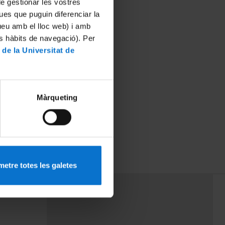
 de gestionar les vostres
ues que puguin diferenciar la
tueu amb el lloc web) i amb
es hàbits de navegació). Per
 de la Universitat de
Màrqueting
etre totes les galetes
PEU 3
mes
Contacte