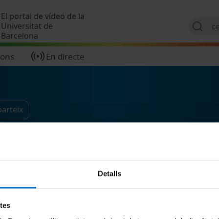
Vés al contingut
El portal de vídeo de la
Universitat de
Barcelona
ions
En directe
arteix
Detalls
etes