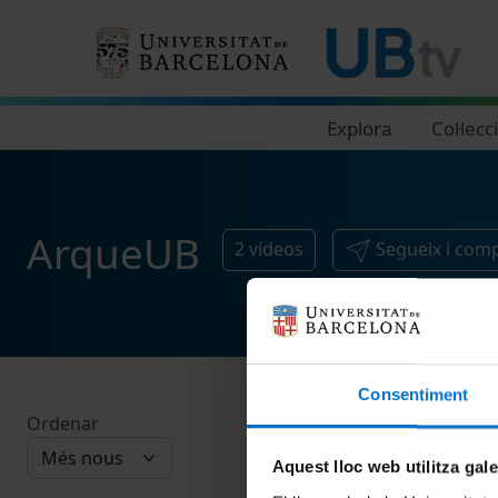
Navegació principal
Explora
Col·lecc
ArqueUB
2
vídeos
Segueix i comp
Consentiment
Ordenar
Aquest lloc web utilitza gal