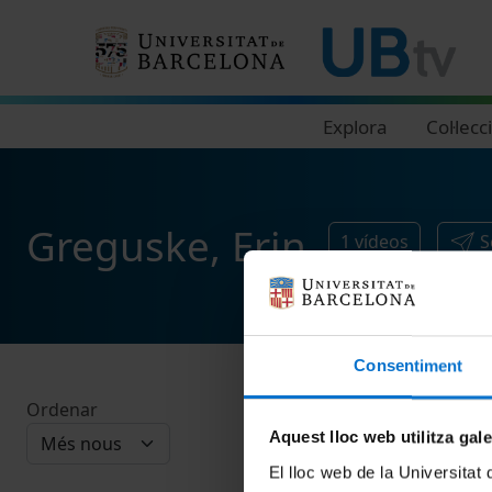
Navegació principal
Explora
Col·lecc
Greguske, Erin
1
vídeos
S
Consentiment
Ordenar
Aquest lloc web utilitza gal
El lloc web de la Universitat 