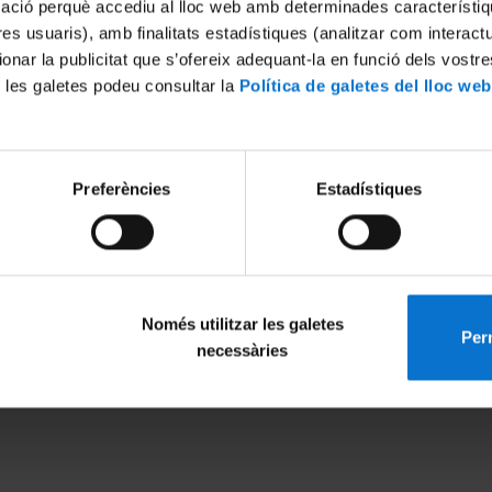
mació perquè accediu al lloc web amb determinades característiq
tres usuaris), amb finalitats estadístiques (analitzar com interac
ionar la publicitat que s’ofereix adequant-la en funció dels vostr
 les galetes podeu consultar la
Política de galetes del lloc web
Preferències
Estadístiques
Només utilitzar les galetes
Perm
MENÚ PEU 1
PEU 2
necessàries
Avís legal
Privadesa i ter
Galetes
Sobre UBtv