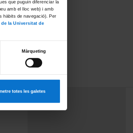
ues que puguin diferenciar la
tueu amb el lloc web) i amb
es hàbits de navegació). Per
 de la Universitat de
Màrqueting
etre totes les galetes
PEU 3
mes
Contacte