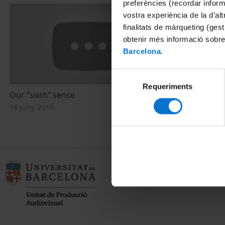
preferències (recordar infor
vostra experiència de la d’al
finalitats de màrqueting (gest
obtenir més informació sobre
Barcelona
.
Selecció
Requeriments
de
Our “sixth” sense
consentiment
16 juny, 2016