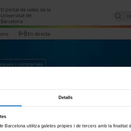
Vés al contingut
El portal de vídeo de la
Universitat de
Barcelona
ions
En directe
egueix i comparteix
Detalls
etes
de Barcelona utilitza galetes pròpies i de tercers amb la finalitat