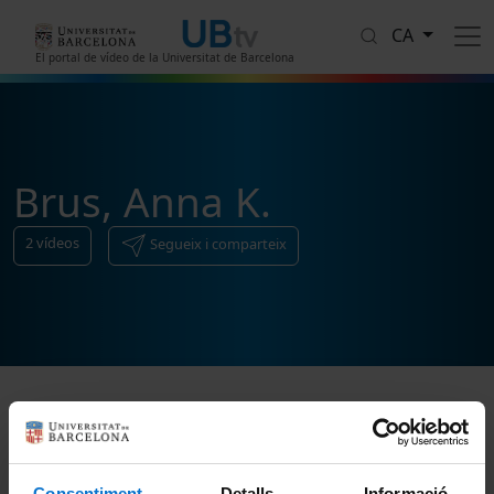
Vés al contingut
CA
El portal de vídeo de la Universitat de Barcelona
Brus, Anna K.
2
vídeos
Segueix i comparteix
Ordenar
Consentiment
Detalls
Informació