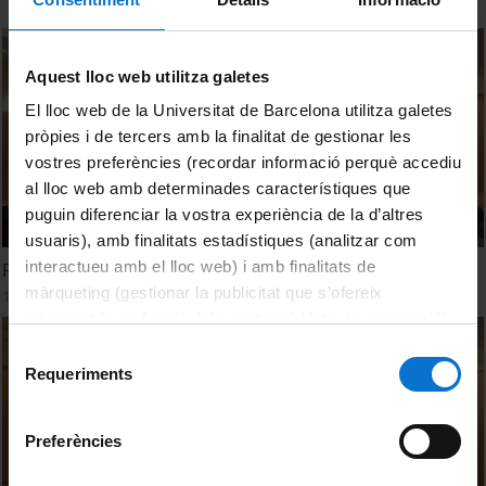
Aquest lloc web utilitza galetes
El lloc web de la Universitat de Barcelona utilitza galetes
pròpies i de tercers amb la finalitat de gestionar les
vostres preferències (recordar informació perquè accediu
al lloc web amb determinades característiques que
puguin diferenciar la vostra experiència de la d’altres
usuaris), amb finalitats estadístiques (analitzar com
interactueu amb el lloc web) i amb finalitats de
Panel 1. Discussion
màrqueting (gestionar la publicitat que s’ofereix
11 maig, 2016
adequant-la en funció dels vostres hàbits de navegació).
Per obtenir més informació sobre les galetes podeu
Selecció
consultar la
Política de galetes del lloc web de la
Requeriments
de
Universitat de Barcelona
.
consentiment
Preferències