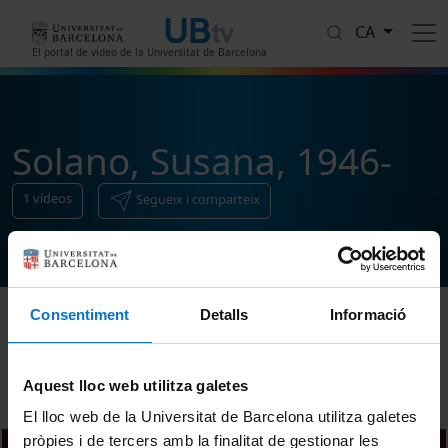
Vés al contingut
CA
El portal de vídeo de la Universitat de Barcelona
Solano, Susana, 1946-
1
vídeos
Segueix i comparteix
Consentiment
Detalls
Informació
Ordenar
Aquest lloc web utilitza galetes
El lloc web de la Universitat de Barcelona utilitza galetes
pròpies i de tercers amb la finalitat de gestionar les