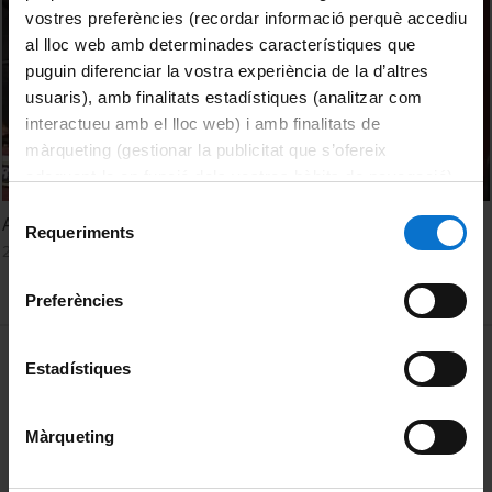
vostres preferències (recordar informació perquè accediu
al lloc web amb determinades característiques que
puguin diferenciar la vostra experiència de la d’altres
usuaris), amb finalitats estadístiques (analitzar com
interactueu amb el lloc web) i amb finalitats de
màrqueting (gestionar la publicitat que s’ofereix
adequant-la en funció dels vostres hàbits de navegació).
Per obtenir més informació sobre les galetes podeu
Selecció
Acte d'homenatge a Joan Hernández Pijuan
consultar la
Política de galetes del lloc web de la
Requeriments
de
20 maig, 2008
Universitat de Barcelona
.
consentiment
Preferències
MENÚ PEU 1
Avís legal
Estadístiques
Galetes
Màrqueting
PEU 2
Privadesa i termes
Sobre UBtv