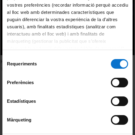
vostres preferències (recordar informació perquè accediu
al lloc web amb determinades característiques que
puguin diferenciar la vostra experiència de la d’altres
usuaris), amb finalitats estadístiques (analitzar com
interactueu amb el lloc web) i amb finalitats de
màrqueting (gestionar la publicitat que s’ofereix
adequant-la en funció dels vostres hàbits de navegació).
Per obtenir més informació sobre les galetes podeu
Selecció
Honoris Causa al Professor Peter D. Wagner
consultar la
Política de galetes del lloc web de la
Requeriments
de
10 abril, 1999
Universitat de Barcelona
.
consentiment
Preferències
MENÚ PEU 1
Avís legal
Estadístiques
Galetes
Màrqueting
PEU 2
Privadesa i termes
Sobre UBtv