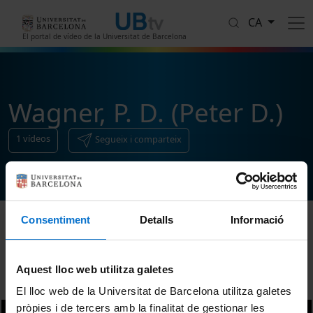
Vés al contingut
CA
El portal de vídeo de la Universitat de Barcelona
Wagner, P. D. (Peter D.)
1
vídeos
Segueix i comparteix
Consentiment
Detalls
Informació
Ordenar
Aquest lloc web utilitza galetes
El lloc web de la Universitat de Barcelona utilitza galetes
pròpies i de tercers amb la finalitat de gestionar les