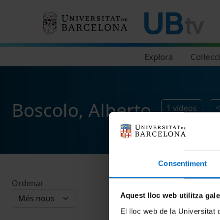
Navegació principal
Explora
Col·lecc
Boscolo, Alberto
1
vídeos
Consentiment
Ordenar
Aquest lloc web utilitza gal
El lloc web de la Universitat 