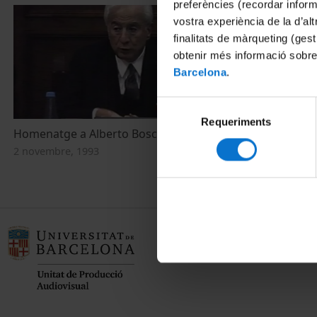
preferències (recordar infor
vostra experiència de la d’al
finalitats de màrqueting (gest
obtenir més informació sobre
Barcelona
.
Selecció
Requeriments
de
Homenatge a Alberto Boscolo
consentiment
2 novembre, 1993