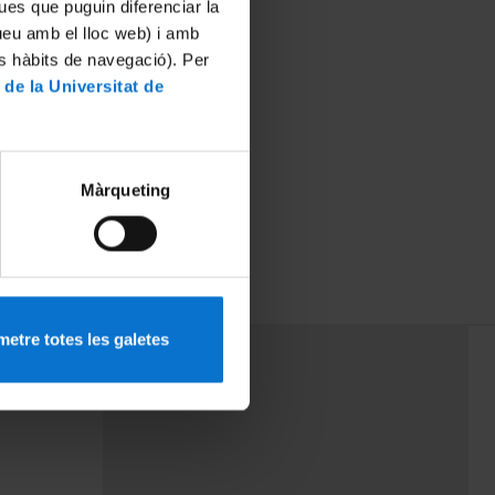
ues que puguin diferenciar la
tueu amb el lloc web) i amb
es hàbits de navegació). Per
 de la Universitat de
Màrqueting
etre totes les galetes
PEU 3
mes
Contacte