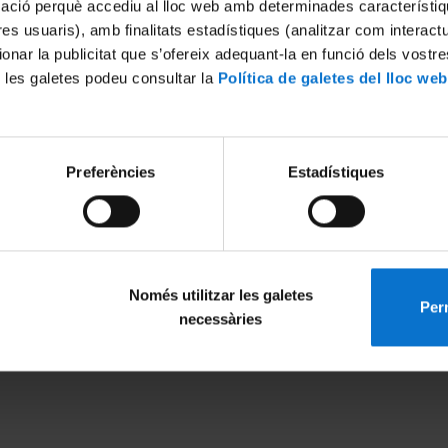
mació perquè accediu al lloc web amb determinades característiq
tres usuaris), amb finalitats estadístiques (analitzar com interac
ionar la publicitat que s’ofereix adequant-la en funció dels vostr
 les galetes podeu consultar la
Política de galetes del lloc web
Preferències
Estadístiques
Només utilitzar les galetes
Perm
MENÚ PEU 1
PEU 2
necessàries
Avís legal
Privadesa i ter
Galetes
Sobre UBtv