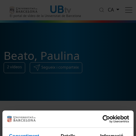
Vés al contingut
CA
El portal de vídeo de la Universitat de Barcelona
Beato, Paulina
2
vídeos
Segueix i comparteix
Ordenar
Consentiment
Detalls
Informació