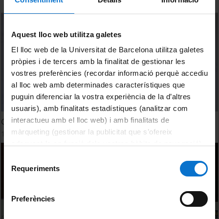
Aquest lloc web utilitza galetes
El lloc web de la Universitat de Barcelona utilitza galetes
pròpies i de tercers amb la finalitat de gestionar les
vostres preferències (recordar informació perquè accediu
al lloc web amb determinades característiques que
puguin diferenciar la vostra experiència de la d’altres
usuaris), amb finalitats estadístiques (analitzar com
interactueu amb el lloc web) i amb finalitats de
Green Markets
màrqueting (gestionar la publicitat que s’ofereix
18 febrer, 2022
adequant-la en funció dels vostres hàbits de navegació).
Per obtenir més informació sobre les galetes podeu
Selecció
consultar la
Política de galetes del lloc web de la
Requeriments
de
Universitat de Barcelona
.
consentiment
Preferències