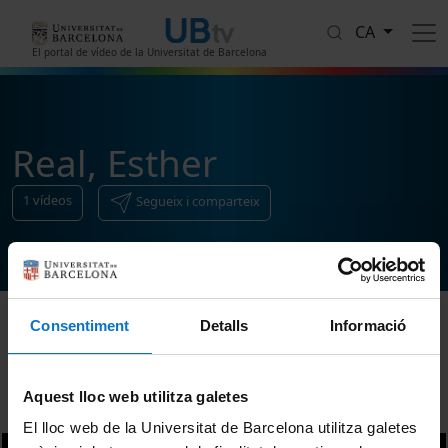
Vés al contingut
CA
El portal de vídeo de la Universitat de Barcelona
Real, Esther
1
vídeos
Segueix i comparteix
Consentiment
Detalls
Informació
Ordenar
Aquest lloc web utilitza galetes
El lloc web de la Universitat de Barcelona utilitza galetes