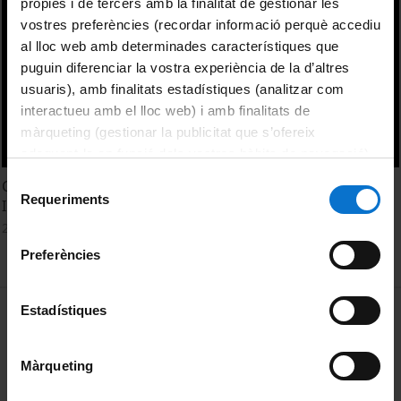
pròpies i de tercers amb la finalitat de gestionar les
vostres preferències (recordar informació perquè accediu
al lloc web amb determinades característiques que
puguin diferenciar la vostra experiència de la d’altres
usuaris), amb finalitats estadístiques (analitzar com
interactueu amb el lloc web) i amb finalitats de
màrqueting (gestionar la publicitat que s’ofereix
adequant-la en funció dels vostres hàbits de navegació).
Per obtenir més informació sobre les galetes podeu
Selecció
Cloenda de la 4a Jornada d'Investigadors Predoctorals
consultar la
Política de galetes del lloc web de la
Requeriments
de
Interdisciplinària (JIPI)
Universitat de Barcelona
.
consentiment
24 febrer, 2016
Preferències
MENÚ PEU 1
Estadístiques
Avís legal
Galetes
Màrqueting
PEU 2
Privadesa i termes