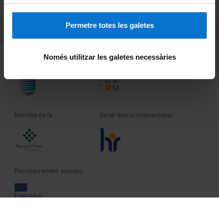
Sobre UBtv
Permetre totes les galetes
PEU 3
Contacte
Només utilitzar les galetes necessàries
Fundadora de la
Membre de la
Membre de la
Excel·lència internacional
Reconeixement europeu